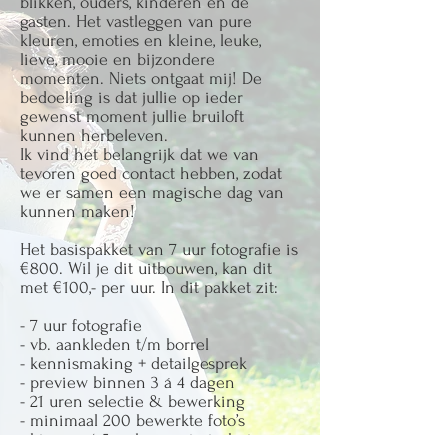
blikken, ouders, kinderen en de
gasten. Het vastleggen van pure
kleuren, emoties en kleine, leuke,
lieve, mooie en bijzondere
momenten. Niets ontgaat mij! De
bedoeling is dat jullie op ieder
gewenst moment jullie bruiloft
kunnen herbeleven.
Ik vind het belangrijk dat we van
tevoren goed contact hebben, zodat
we er samen een magische dag van
kunnen maken!
Het basispakket van 7 uur fotografie is
€800. Wil je dit uitbouwen, kan dit
met €100,- per uur. In dit pakket zit:
- 7 uur fotografie
- vb. aankleden t/m borrel
- kennismaking + detailgesprek
- preview binnen 3 á 4 dagen
- 21 uren selectie & bewerking
- minimaal 200 bewerkte foto’s
- binnen 4-5 weken serie in huis