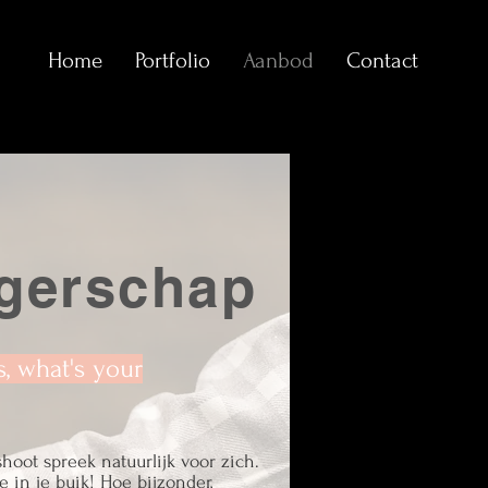
Home
Portfolio
Aanbod
Contact
gerschap
, what's your
oot spreek natuurlijk voor zich.
e in je buik! Hoe bijzonder,