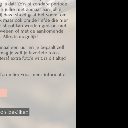
 is dat! Zo'n bijzondere periode
n jullie niet zomaar aan jullie
Bij deze shoot gaat het vooral om
k maar ook om de liefde die hier
ze shoot kan worden gedaan met
 tweeēn of met de aankomende
. Alles is mogelijk!
maal een uur en je bepaalt zelf
mag je zelf je favoriete foto's
raf extra foto's wilt, is dit altijd
 formulier voor meer informatie.
o's bekijken