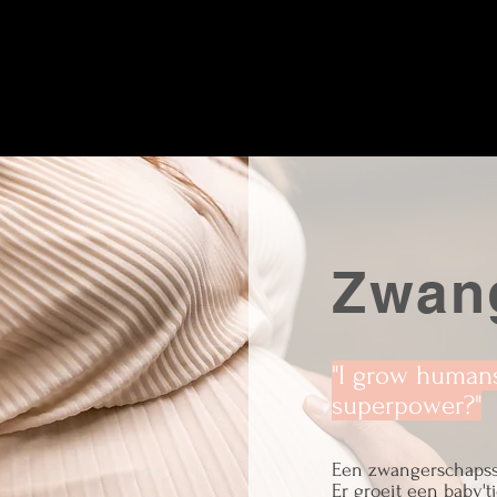
Zwan
"I grow humans
superpower?"
Een zwangerschapssh
Er groeit een baby'tj