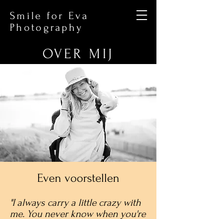
Smile for Eva
Photography
OVER MIJ
Even voorstellen
"I always carry a little crazy with
me. You never know when you're