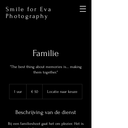
Smile for Eva
Photography
Familie
"The best thing about memories is... making
them together."
50
euro
1 uur
1
€ 50
Locatie naar keuze
u
u
Beschrijving van de dienst
Bij een familieshoot gaat het om plezier. Het is